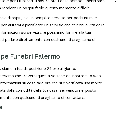
te e per i tuoi cari. Il nostro staff delle pompe funebri sarà
P
 a rendere un po ‘più facile questo momento difficile.
aia di ospiti, sia un semplice servizio per pochi intimi e
r aiutarvi a pianificare un servizio che celebri la vita della
nformazioni sui servizi che possiamo fornire alla tua
isci parlare direttamente con qualcuno,
ti preghiamo di
mpe Funebri Palermo
, siamo a tua disposizione 24 ore al giorno.
. Speriamo che troverai questa sezione del nostro sito web
 informazioni su cosa fare ora che si è verificata una morte
mata dalla comodità della tua casa, sei venuto nel posto
tamente con qualcuno,
ti preghiamo di contattarci
.
e