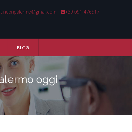
unebripalermo@gmail.com
+39 091-476517
BLOG
alermo oggi