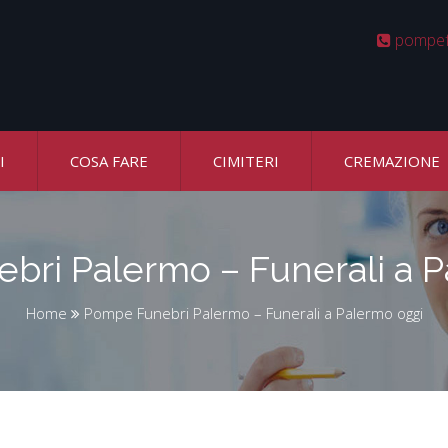
pompef
I
COSA FARE
CIMITERI
CREMAZIONE
bri Palermo – Funerali a P
Home
Pompe Funebri Palermo – Funerali a Palermo oggi