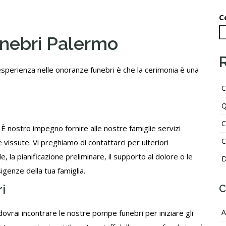
C
unebri Palermo
sperienza nelle onoranze funebri è che la cerimonia è una
C
Q
C
 nostro impegno fornire alle nostre famiglie servizi
C
 vissute. Vi preghiamo di contattarci per ulteriori
e, la pianificazione preliminare, il supporto al dolore o le
D
genze della tua famiglia.
i
C
A
dovrai incontrare le nostre pompe funebri per iniziare gli