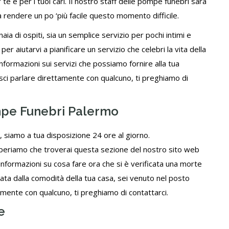
te e per i tuoi cari. Il nostro staff delle pompe funebri sarà
 a rendere un po ‘più facile questo momento difficile.
aia di ospiti, sia un semplice servizio per pochi intimi e
r aiutarvi a pianificare un servizio che celebri la vita della
nformazioni sui servizi che possiamo fornire alla tua
isci parlare direttamente con qualcuno,
ti preghiamo di
mpe Funebri Palermo
, siamo a tua disposizione 24 ore al giorno.
. Speriamo che troverai questa sezione del nostro sito web
 informazioni su cosa fare ora che si è verificata una morte
mata dalla comodità della tua casa, sei venuto nel posto
tamente con qualcuno,
ti preghiamo di contattarci
.
e