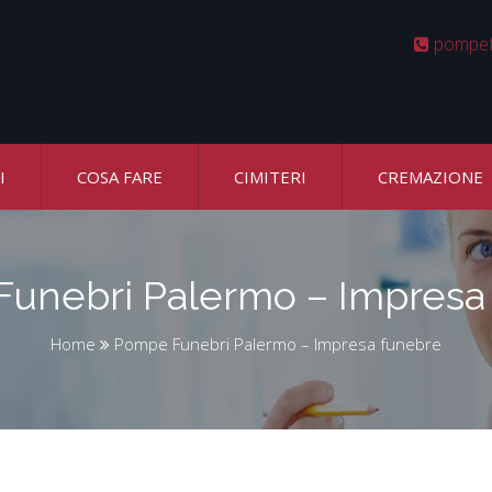
pompef
I
COSA FARE
CIMITERI
CREMAZIONE
unebri Palermo – Impresa
Home
Pompe Funebri Palermo – Impresa funebre