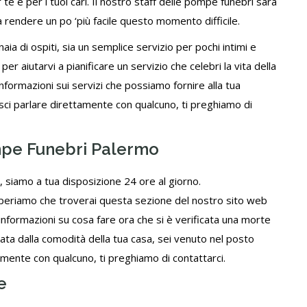
te e per i tuoi cari. Il nostro staff delle pompe funebri sarà
 a rendere un po ‘più facile questo momento difficile.
aia di ospiti, sia un semplice servizio per pochi intimi e
r aiutarvi a pianificare un servizio che celebri la vita della
nformazioni sui servizi che possiamo fornire alla tua
isci parlare direttamente con qualcuno,
ti preghiamo di
mpe Funebri Palermo
, siamo a tua disposizione 24 ore al giorno.
. Speriamo che troverai questa sezione del nostro sito web
 informazioni su cosa fare ora che si è verificata una morte
mata dalla comodità della tua casa, sei venuto nel posto
tamente con qualcuno,
ti preghiamo di contattarci
.
e