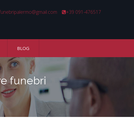
unebripalermo@gmail.com
+39 091-476517
BLOG
e funebri