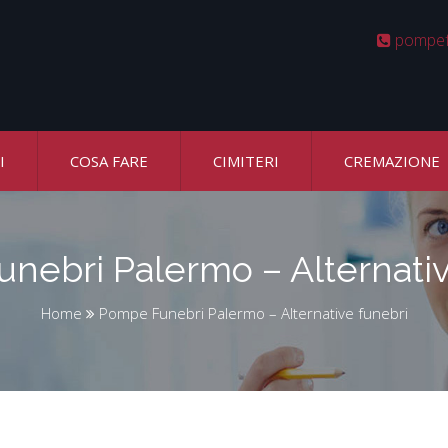
pompef
I
COSA FARE
CIMITERI
CREMAZIONE
nebri Palermo – Alternativ
Home
Pompe Funebri Palermo – Alternative funebri